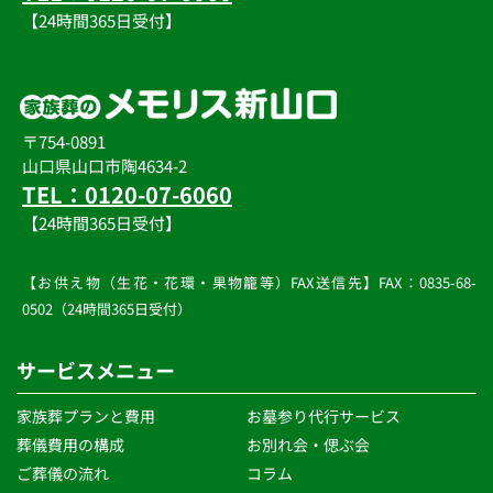
【24時間365日受付】
◆個人情報の第三者提供について
当社は、法令に定める場合を除き、個人情報を、事前に本
人の同意を得ることなく、第三者には提供いたしません。
◆個人情報保護に対する取り組みの継続的見直しについて
当社は、個人情報保護に関する社内体制について継続的に
〒754-0891
見直しを行い、必要に応じて随時改善に努めてまいりま
す。
山口県山口市陶4634-2
TEL：0120-07-6060
【24時間365日受付】
【お供え物（生花・花環・果物籠等）FAX送信先】FAX：0835-68-
0502（24時間365日受付）
サービスメニュー
家族葬プランと費用
お墓参り代行サービス
葬儀費用の構成
お別れ会・偲ぶ会
ご葬儀の流れ 
コラム