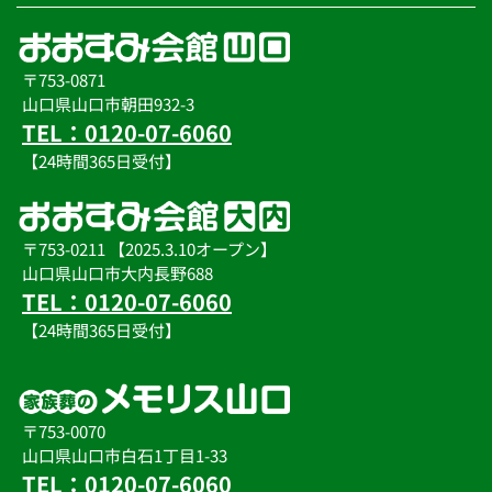
報を利用しないものとします。
当社はユーザーの個人情報を取得する場合には、予め利用
目的を明示し、その利用目的の範囲内で利用させていただ
きます。
〒753-0871
◆個人情報の管理について
山口県山口市朝田932-3
当社は、管理責任者の下、取得した個人情報について適切
TEL：0120-07-6060
かつ慎重な管理を行ってまいります。
【24時間365日受付】
不当なアクセス、破壊、改ざん、漏洩等を防止するために
必要な安全対策を講じ、個人情報の保護に努めてまいりま
す。 また、利用目的の遂行のために業務を委託する場合、
委託先に対して契約等の措置を行い、個人情報の取り扱い
に関して適切な管理、監督を行ってまいります。
〒753-0211 【2025.3.10オープン】
ユーザーの退会などの理由により当該の個人情報が不要に
山口県山口市大内長野688
なった場合については、すみやかに抹消いたします。
TEL：0120-07-6060
◆個人情報の開示について
【24時間365日受付】
当社は、ユーザー本人からの個人情報開示、変更、利用停
止、削除の要求が行われた場合、各サービスの利用規約に
おいて定める開示方法に基づき受け入れるものとします。
◆個人情報保護関連法令等の遵守について
〒753-0070
当社は「個人情報の保護に関する法律」、その他、個人情
山口県山口市白石1丁目1-33
報保護に関する各種法令及びその他の規範を遵守いたしま
す。
TEL：0120-07-6060