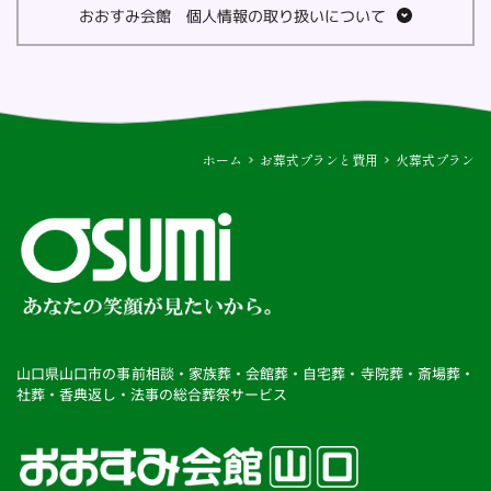
おおすみ会館　個人情報の取り扱いについて
株式会社おおすみ　プライバシーポリシー
おおすみ会館を運営する株式会社おおすみ（以下当社とい
います。）は、個人情報保護の重要性を認識し、以下の方
針に基づき個人情報の保護に努めてまいります。
ホーム
お葬式プランと費用
火葬式プラン
◆個人情報とは
個人情報とは、氏名、住所、電話番号、メールアドレス、
生年月日、携帯電話における個体識別番号(UID)、その他の
情報で、個人を特定できる情報をいいます。
◆個人情報の取得および利用について
当社は、当社の事業活動やお客様へのより良いサービスを
提供するために必要な個人情報を適法かつ公正な手段によ
って取得いたします。また以下に挙げる目的のために利用
山口県山口市の事前相談・家族葬・会館葬・自宅葬・寺院葬・斎場葬・
することがあります。
社葬・香典返し・法事の総合葬祭サービス
(1)当社に採用活動目的でエントリーされたお客様に対する
求人情報の提供
(2)当社が求人情報を提供したお客様に対して、必要に応じ
た求人情報のご連絡
当社は、前項の目的以外の用途でエントリーされた個人情