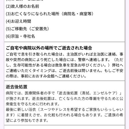
(2)故人様のお名前
(3)お亡くなりになられた場所（
病院名・病室等）
(4)お迎え時間
(5)ご移動先（ご安置先）　
(6)宗旨・寺社名
ご自宅や病院以外の場所でご逝去された場合
ご自宅で息を引き取られた場合は、主治医がいれば主治医に連絡、事
故や突然の病気により死亡した場合には、警察へ連絡します。（ただ
し、生存可能性がある場合は救急車を至急お呼びください。）弊社へ
ご連絡いただくタイミングは、ご逝去前後は問いません。もしご不安
の際は、事前におおすみ会館へご連絡ください。
逝去後処置
病院では、医療関係者の手で「逝去後処置（清拭、エンゼルケア）」
が施されます。逝去後処置は、亡くなられた方の尊厳を守るためと公
衆衛生を守るために行われます。
最後に新しい浴衣（スーツやドレスを希望するご家族もいらっしゃい
ます）に着替えさせ、お化粧も行われる場合もあります。ご遺族の希
望により参加もできます。