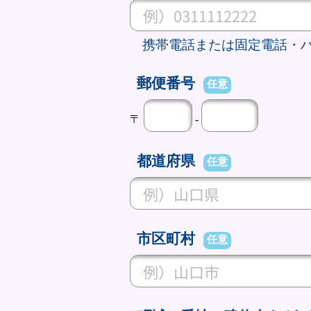
携帯電話または固定電話・
郵便番号
任意
〒
-
都道府県
任意
市区町村
任意